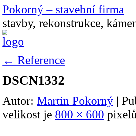
Pokorný – stavební firma
stavby, rekonstrukce, káme
←
Reference
DSCN1332
Autor:
Martin Pokorný
|
Pu
velikost je
800 × 600
pixel