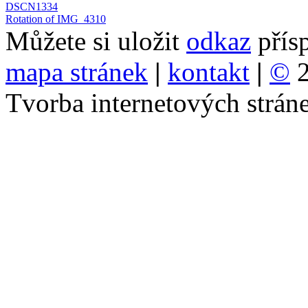
DSCN1334
Rotation of IMG_4310
Můžete si uložit
odkaz
přís
mapa stránek
|
kontakt
|
©
2
Tvorba internetových strá